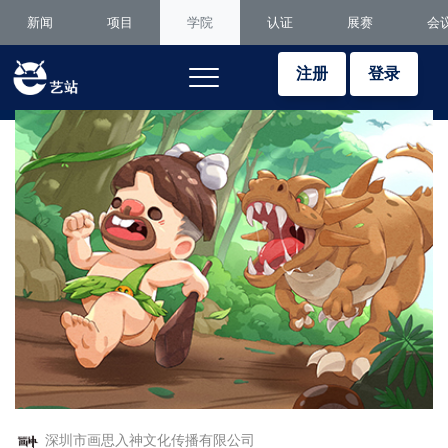
新闻
项目
学院
认证
展赛
会
注册
登录
深圳市画思入神文化传播有限公司