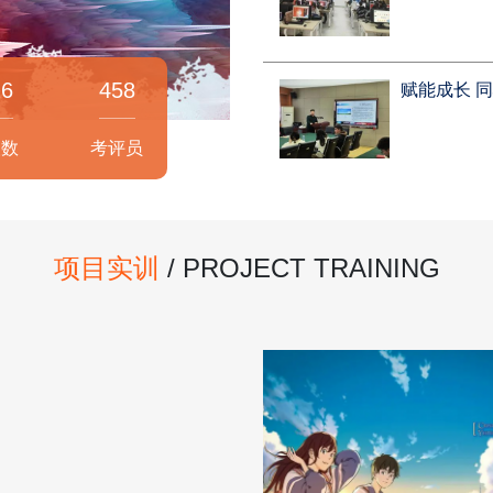
26
458
赋能成长 
人数
考评员
项目实训
/ PROJECT TRAINING