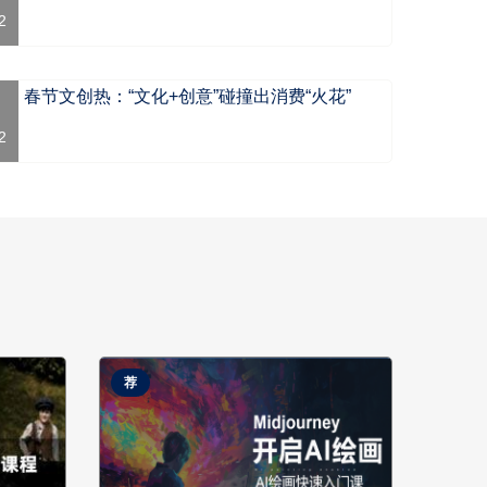
2
春节文创热：“文化+创意”碰撞出消费“火花”
2
荐