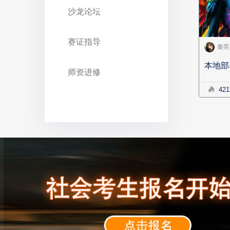
沙龙论坛
赛证指导
秦奕
本地部
师资进修
421