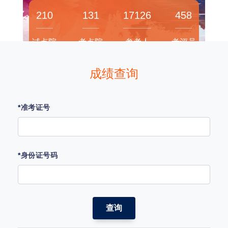
210
131
17126
458
试点院
考点院
参考人
考评员
校
校
数
成绩查询
*
准考证号
*
身份证号码
查询