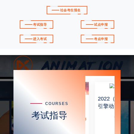
社会考生报名
考试指导
试点申报
进入考试
考点申报
2022（上）
2022（上）
角色
COURSES
概念设计真
引擎动画真
原画
考试指导
题解析
题解析
免费
免费
设计
免费