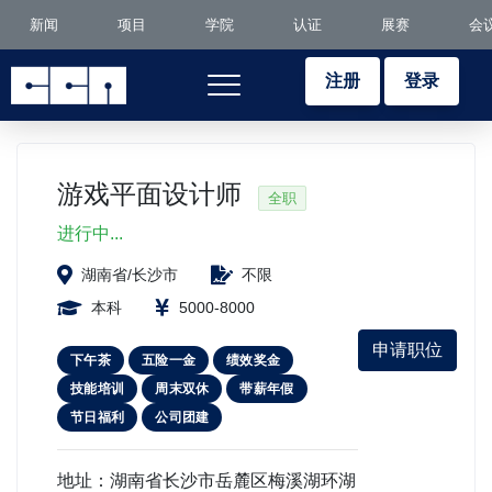
新闻
项目
学院
认证
展赛
会
注册
登录
游戏平面设计师
全职
进行中...
湖南省/长沙市
不限
本科
5000-8000
申请职位
下午茶
五险一金
绩效奖金
技能培训
周末双休
带薪年假
节日福利
公司团建
地址：湖南省长沙市岳麓区梅溪湖环湖