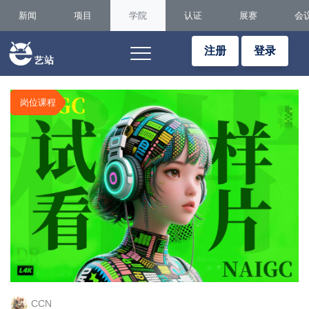
新闻
项目
学院
认证
展赛
会
注册
登录
岗位课程
CCN