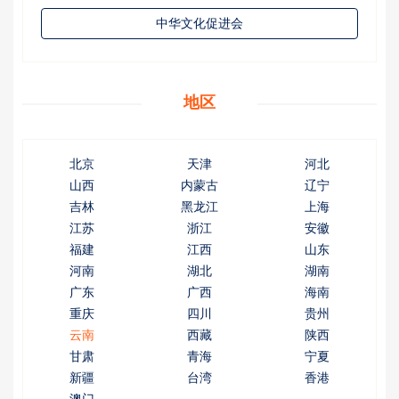
中华文化促进会
地区
北京
天津
河北
山西
内蒙古
辽宁
吉林
黑龙江
上海
江苏
浙江
安徽
福建
江西
山东
河南
湖北
湖南
广东
广西
海南
重庆
四川
贵州
云南
西藏
陕西
甘肃
青海
宁夏
新疆
台湾
香港
澳门