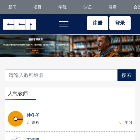
新闻
项目
学院
认证
展赛
会
注册
登录
搜索
人气教师
孙冬琴
2
课程
6
学习
丁雪琪