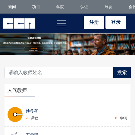
新闻
项目
学院
认证
展赛
会
注册
登录
搜索
人气教师
孙冬琴
2
课程
6
学习
丁雪琪