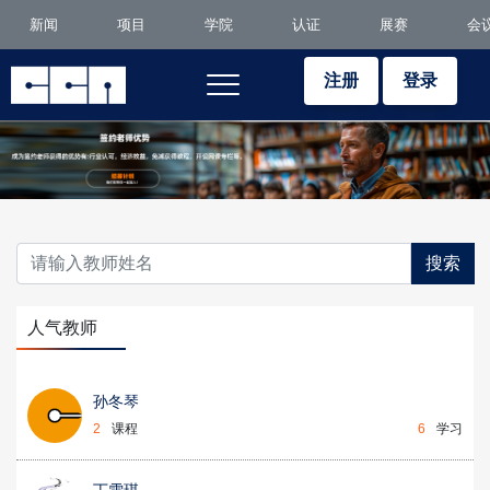
新闻
项目
学院
认证
展赛
会
注册
登录
搜索
人气教师
孙冬琴
2
课程
6
学习
丁雪琪