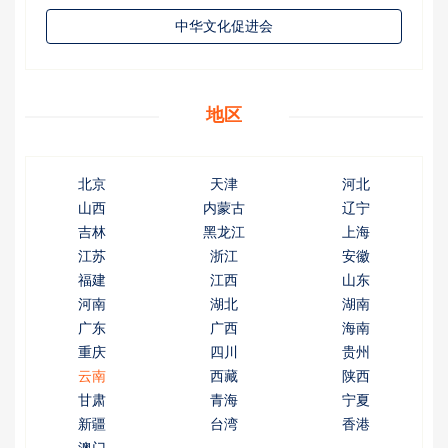
中华文化促进会
地区
北京
天津
河北
山西
内蒙古
辽宁
吉林
黑龙江
上海
江苏
浙江
安徽
福建
江西
山东
河南
湖北
湖南
广东
广西
海南
重庆
四川
贵州
云南
西藏
陕西
甘肃
青海
宁夏
新疆
台湾
香港
澳门