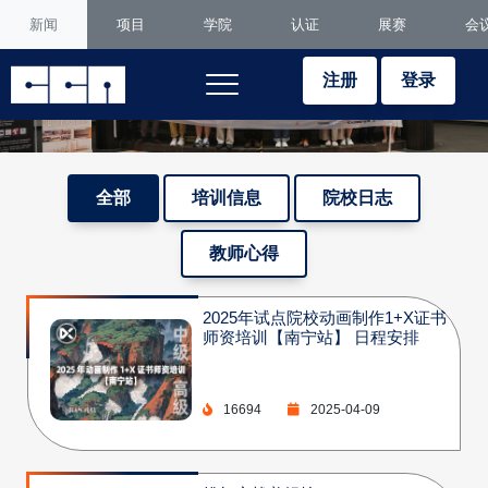
新闻
项目
学院
认证
展赛
会
注册
登录
全部
培训信息
院校日志
教师心得
2025年试点院校动画制作1+X证书
师资培训【南宁站】 日程安排
16694
2025-04-09