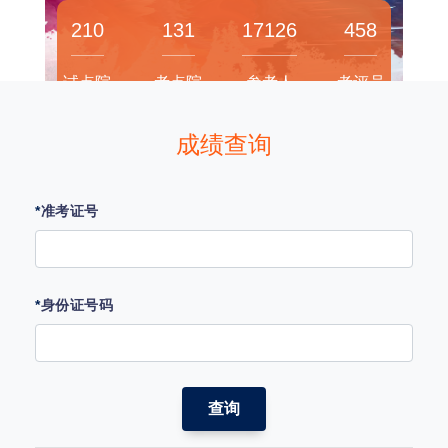
210
131
17126
458
试点院
考点院
参考人
考评员
校
校
数
成绩查询
*
准考证号
*
身份证号码
查询