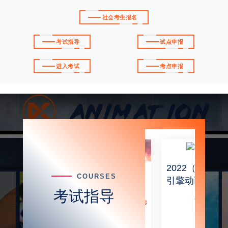
社会考生报名
考试指导
试点申报
进入考试
考点申报
2022（上）
2022（上）
角色
COURSES
概念设计真
引擎动画真
原画
考试指导
题解析
题解析
免费
免费
设计
免费